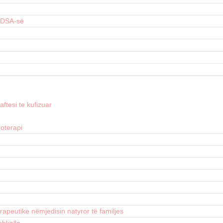
 DSA-së
ftesi te kufizuar
roterapi
apeutike nëmjedisin natyror të familjes