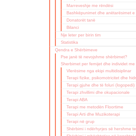
Marreveshje me rëndësi
Bashkëpunimet dhe anëtarësimet e
Donatorët tanë
Bilanci
Nje leter per birin tim
Statistika
Qendra e Shërbimeve
Pse janë të nevojshme shërbimet?
Sherbimet per femijet dhe individet me a
Vlerësime nga ekipi multidisiplinar
Terapi fizike, psikomotricitet dhe hid
Terapi gjuhe dhe të foluri (logopedi)
Terapi zhvillimi dhe okupacionale
Terapi ABA
Terapi me metodën Floortime
Terapi Arti dhe Muzikoterapi
Terapi në grup
Shërbimi i ndërhyrjes së hershme ter