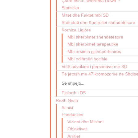
Çfarë është sindroma Down ?
Statistika
Mitet dhe Faktet mbi SD
Shëndeti dhe Kontrollet shëndetësore
Korniza Ligjore
Mbi shërbimet shëndetësore
Mbi shërbimet terapeutike
Mbi arsimin gjithëpërfshirës
Mbi ndihmën sociale
Vetë advokimi i personave me SD
Të jetosh me 47 kromozome në Shqipë
Së shpejti...
Fjalorth i DS
Rreth Nesh
Si nisi
Fondacioni
Vizioni dhe Misioni
Objektivat
Arritjet