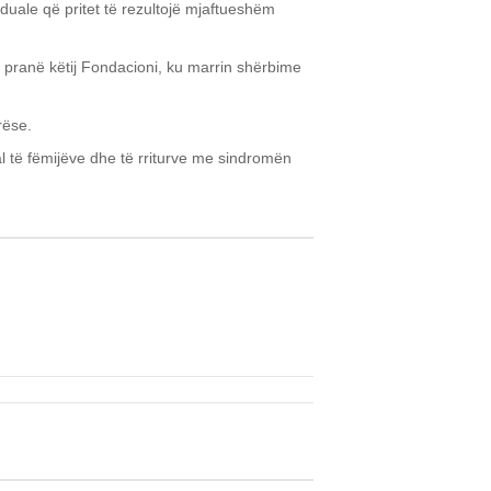
duale që pritet të rezultojë mjaftueshëm
 pranë këtij Fondacioni, ku marrin shërbime
rëse.
al të fëmijëve dhe të rriturve me sindromën