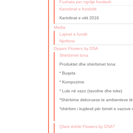
Fushata per ngritje fondesh
Kartolinat e fundvitit
Kartolinat e vitit 2016
Media
Lajmet e fundit
Njoftime
Dyqani Flowers by DSA
Shërbimet tona
Produktet dhe shërbimet tona:
* Buqeta
* Kompozime
* Lule në vazo (tavoline dhe toke)
*Shërbime dekoruese te ambienteve të n
*shërbim i kujdesit për bimët e vazove
Çfarë është Flowers by DSA?