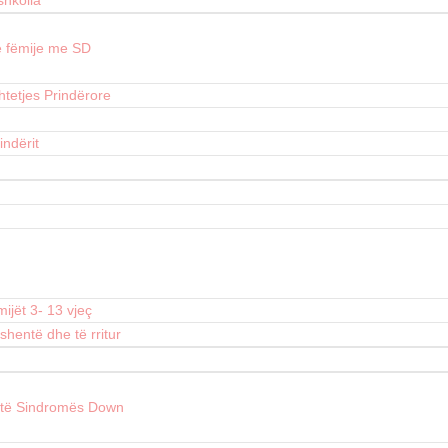
shkolla
jë fëmije me SD
tetjes Prindërore
indërit
ijët 3- 13 vjeç
shentë dhe të rritur
e të Sindromës Down