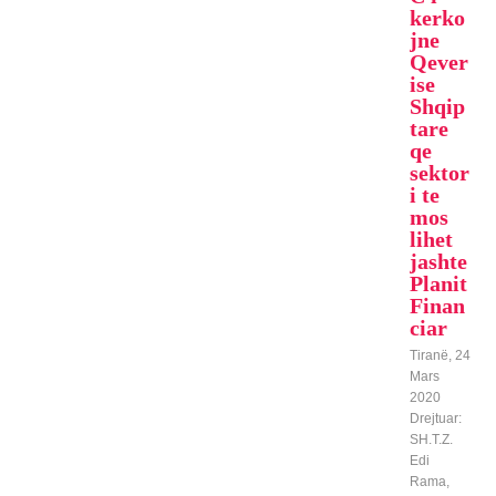
kerko
jne
Qever
ise
Shqip
tare
qe
sektor
i te
mos
lihet
jashte
Planit
Finan
ciar
Tiranë, 24
Mars
2020
Drejtuar:
SH.T.Z.
Edi
Rama,