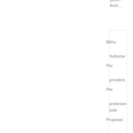
gjithë! -
Build…
Bëhu
Vullnetar
Për
prindërit
Për
profesion
istët
Projektet