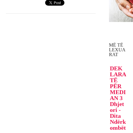
MË TË
LEXUA
RAT
DEK
LARA
TË
PËR
MEDI
AN 3
Dhjet
ori -
Dita
Ndërk
ombët