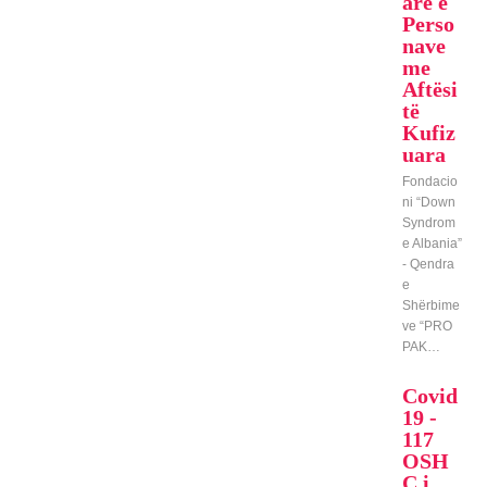
are e
Perso
nave
me
Aftësi
të
Kufiz
uara
Fondacio
ni “Down
Syndrom
e Albania”
- Qendra
e
Shërbime
ve “PRO
PAK…
Covid
19 -
117
OSH
C i