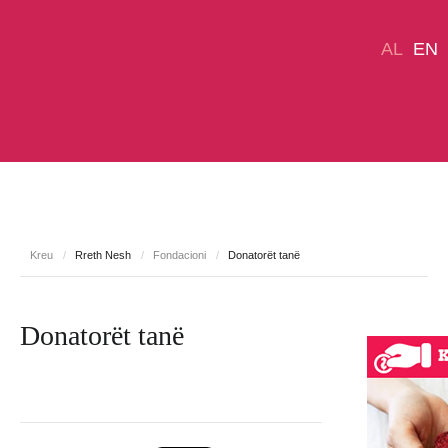
AL
EN
DHURO TANI
Sindroma Down
Rreth Nesh
Kreu
/
Rreth Nesh
/
Fondacioni
/
Donatorët tanë
Qendra PRO PAK
Projektet
Fushata
Media
Donatorët tanë
Na kontaktoni