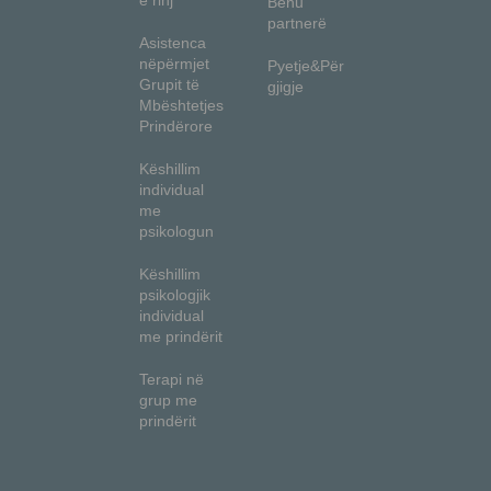
e rinj
Bëhu
partnerë
Asistenca
nëpërmjet
Pyetje&Për
Grupit të
gjigje
Mbështetjes
Prindërore
Këshillim
individual
me
psikologun
Këshillim
psikologjik
individual
me prindërit
Terapi në
grup me
prindërit