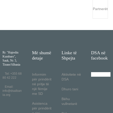
Partnerët
Më shumë
Linke të
DSA në
Rr. "Hajredin
Kumbaro",
detaje
Shpejta
facebook
Sauk, Nr. 5,
Tirane/Albania
Tel: +355 68
Informim
Aktivitete në
80 42 222
për prindërit
DSA
në pritje të
Email:
një fëmije
Dhuro tani
info@dsalban
me SD
ia.org
Bëhu
Asistenca
vullnetarë
për prindërit