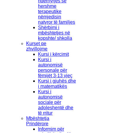
ndërhyrjes së
hershme
terapeutike
nëmjedisin
natyror të familjes
Shërbimi i
mbështetjes në
kopshte/ shkolla
Kurset qe
zhvillojme
Kursi i kërcimit
Kursi i
autonomisë
personale për
fëmijët 3-13 vjeç
Kursi i gjuhës dhe
i matematikës
Kursi i
autonomisë
sociale për
adoleshentë dhe
të rritur
Mbështetja
Prindërore
Informim për