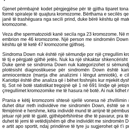
Gjenet përmbajnë kodet përgjegjëse për të gjitha tiparet tona
formë spiraleje të quajtura kromozome. Bërthama e secilës qe
janë të trashëguara nga secili prind, duke bërë kështu që materi
kromozome.
Veza dhe spermatozoidi kanë secila nga 23 kromozome. Në mo
embrion me 46 kromozome. Një person me sindromën Down k
kështu që të ketë 47 kromozome gjithsej.
Sindroma Down nuk është një sëmundje por një çrregullim kr
të tij e përgjatë gjithë jetës. Nuk ka një shkaktar shkencërish
Duke qenë se sindroma Down nuk kategorizohet si sëmundje 
plotësisht diagnostikuese për sindromën Down është kari
amniocenteze (marrja dhe analizimi i lëngut amniotik), e ci
Kariotipi është dhe analiza që i bëhet foshnjës kur mjekët dy
tij. Sot në botë statistikat tregojnë që 1 në 691 lindje që j
çrregullimet kromozomike me të hasura në botë. Ai nuk lidhet
Prania e këtij kromozomi shtesë sjellë vonesa në zhvillimin 
duhet ditur rreth individëve me sindromën Down, është se 
fëmijërinë e hershme, këta individë mund të arrijnë të përmbus
jetuar një jetë të gjatë, gjithëpërfshirëse dhe të pavarur, pra t
duhet të jemi të vetëdijshëm që dhe individët me sindromën D
e artit apo sportit, ndaj prindërve të tyre ju sugjerohet që t’i