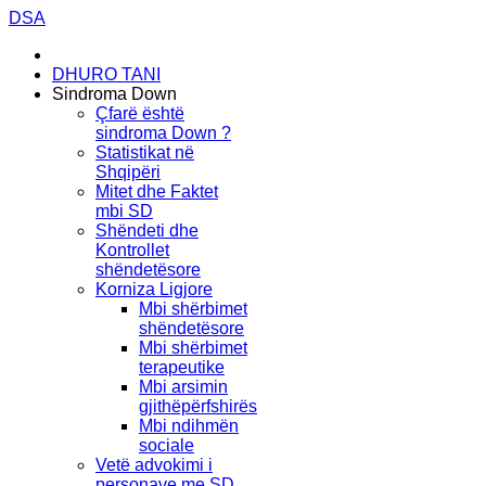
DSA
DHURO TANI
Sindroma Down
Çfarë është
sindroma Down ?
Statistikat në
Shqipëri
Mitet dhe Faktet
mbi SD
Shëndeti dhe
Kontrollet
shëndetësore
Korniza Ligjore
Mbi shërbimet
shëndetësore
Mbi shërbimet
terapeutike
Mbi arsimin
gjithëpërfshirës
Mbi ndihmën
sociale
Vetë advokimi i
personave me SD