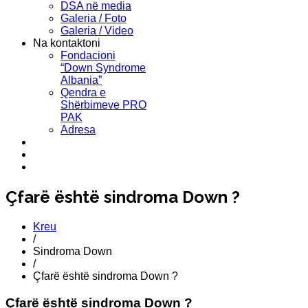
DSA në media
Galeria / Foto
Galeria / Video
Na kontaktoni
Fondacioni
“Down Syndrome
Albania”
Qendra e
Shërbimeve PRO
PAK
Adresa
Çfarë është sindroma Down ?
Kreu
/
Sindroma Down
/
Çfarë është sindroma Down ?
Çfarë është sindroma Down ?