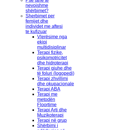
Pse janë të
nevojshme
shërbimet?
Sherbimet per
femijet dhe
individet me aftesi
te kufizuar
Vlerësime nga
ekipi
multidisiplinar
Terapi fizike,
psikomotricitet
dhe hidroterapi
Terapi gjuhe dhe
të foluri (logopedi)
Terapi zhvillimi
dhe okupacionale
Terapi ABA
Terapi me
metodën
Floortime
Terapi Arti dhe
Muzikoterapi
Terapi në grup
Shërbimi i