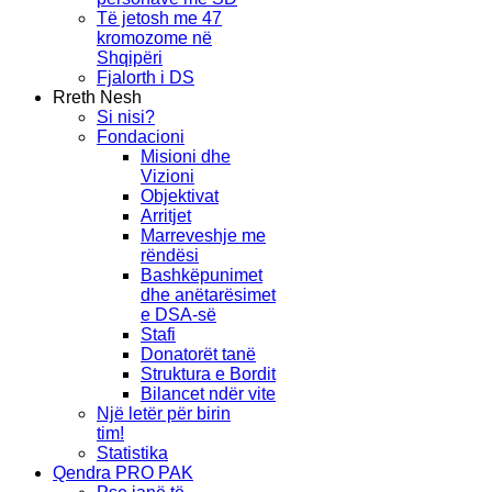
Të jetosh me 47
kromozome në
Shqipëri
Fjalorth i DS
Rreth Nesh
Si nisi?
Fondacioni
Misioni dhe
Vizioni
Objektivat
Arritjet
Marreveshje me
rëndësi
Bashkëpunimet
dhe anëtarësimet
e DSA-së
Stafi
Donatorët tanë
Struktura e Bordit
Bilancet ndër vite
Një letër për birin
tim!
Statistika
Qendra PRO PAK