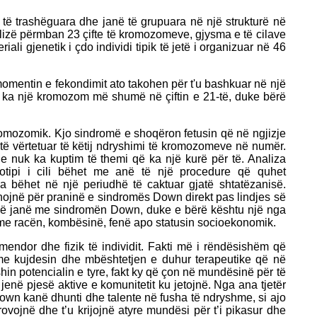
 të trashëguara dhe janë të grupuara në një strukturë në
lizë përmban 23 çifte të kromozomeve, gjysma e të cilave
ali gjenetik i çdo individi tipik të jetë i organizuar në 46
mentin e fekondimit ato takohen për t'u bashkuar në një
a një kromozom më shumë në çiftin e 21-të, duke bërë
omozomik. Kjo sindromë e shoqëron fetusin që në ngjizje
t të vërtetuar të këtij ndryshimi të kromozomeve në numër.
nuk ka kuptim të themi që ka një kurë për të. Analiza
otipi i cili bëhet me anë të një procedure që quhet
la bëhet në një periudhë të caktuar gjatë shtatëzanisë.
shojnë për praninë e sindromës Down direkt pas lindjes së
etojnë janë me sindromën Down, duke e bërë kështu një nga
 me racën, kombësinë, fenë apo statusin socioekonomik.
mendor dhe fizik të individit. Fakti më i rëndësishëm që
me kujdesin dhe mbështetjen e duhur terapeutike që në
hin potencialin e tyre, fakt ky që çon në mundësinë për të
ë jenë pjesë aktive e komunitetit ku jetojnë. Nga ana tjetër
own kanë dhunti dhe talente në fusha të ndryshme, si ajo
 provojnë dhe t’u krijojnë atyre mundësi për t’i pikasur dhe