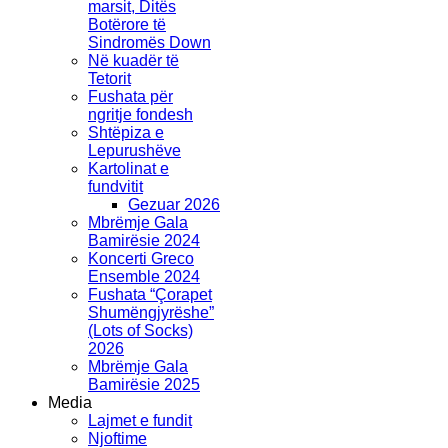
marsit, Ditës
Botërore të
Sindromës Down
Në kuadër të
Tetorit
Fushata për
ngritje fondesh
Shtëpiza e
Lepurushëve
Kartolinat e
fundvitit
Gezuar 2026
Mbrëmje Gala
Bamirësie 2024
Koncerti Greco
Ensemble 2024
Fushata “Çorapet
Shumëngjyrëshe”
(Lots of Socks)
2026
Mbrëmje Gala
Bamirësie 2025
Media
Lajmet e fundit
Njoftime