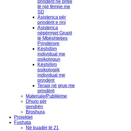
prindërit në pritje
të një fëmije me
SD
Asistenca për
prindërit e rinj
Asistenca
nëpërmjet Grupit
të Mbështetjes
Prindërore
Këshillim
individual me
psikologun
Këshillim
psikologjik
individual me
prindërit
Terapi në grup me
prindërit
Materiale/Publikime
Dhuro për
qendrën
Broshura
Projektet
Fushata
Në kuadër të 21