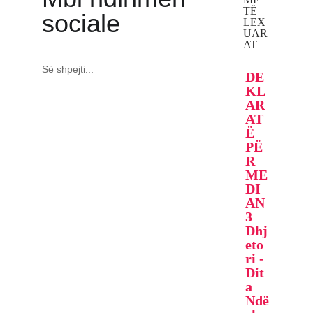
TË
sociale
LEX
UAR
AT
Së shpejti...
DE
KL
AR
AT
Ë
PË
R
ME
DI
AN
3
Dhj
eto
ri -
Dit
a
Ndë