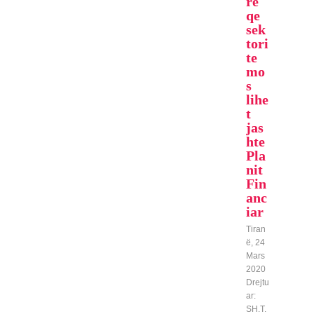
re
qe
sek
tori
te
mo
s
lihe
t
jas
hte
Pla
nit
Fin
anc
iar
Tiran
ë, 24
Mars
2020
Drejtu
ar:
SH.T.