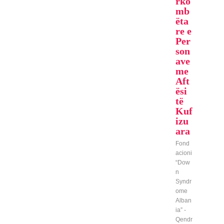
rko
mb
ëta
re e
Per
son
ave
me
Aft
ësi
të
Kuf
izu
ara
Fond
acioni
“Dow
n
Syndr
ome
Alban
ia” -
Qendr