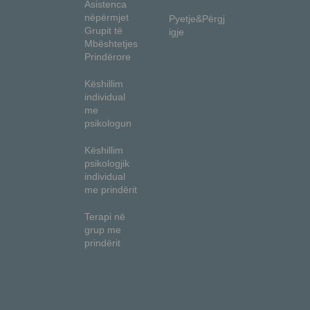
Asistenca
nëpërmjet
Pyetje&Përgj
Grupit të
igje
Mbështetjes
Prindërore
Këshillim
individual
me
psikologun
Këshillim
psikologjik
individual
me prindërit
Terapi në
grup me
prindërit