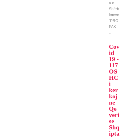
a e
Shërb
imeve
“PRO
PAK
…
Cov
id
19 -
117
OS
HC
i
ker
koj
ne
Qe
veri
se
Shq
ipta