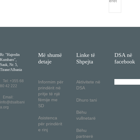
erët
Më shumë
Linke të
DSA në
Rr. "Hajredin
Kumbaro",
detaje
Shpejta
facebook
Sauk, Nr. 5,
Tirane/Albania
Tel: +355 68
Informim për
Aktivitete në
80 42 222
prindërit në
DSA
pritje të një
Email:
fëmije me
Dhuro tani
info@dsalbani
SD
a.org
Bëhu
Asistenca
vullnetarë
për prindërit
e rinj
Bëhu
partnerë