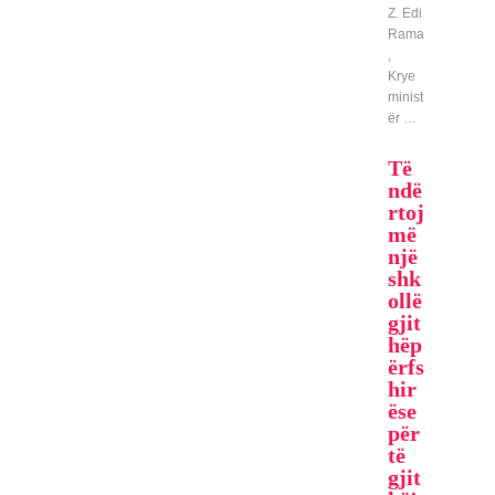
Z. Edi
Rama
,
Krye
minist
ër …
Të
ndë
rtoj
më
një
shk
ollë
gjit
hëp
ërfs
hir
ëse
për
të
gjit