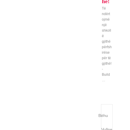
hë!
Të
ndërt
ojmë
një
shkoll
ë
gjithë
përfsh
irëse
për të
gjithë!
-
Build
…
Bëhu
Vullne