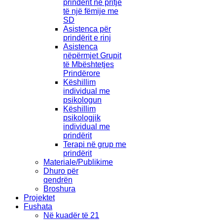
prindërit në pritje
të një fëmije me
SD
Asistenca për
prindërit e rinj
Asistenca
nëpërmjet Grupit
të Mbështetjes
Prindërore
Këshillim
individual me
psikologun
Këshillim
psikologjik
individual me
prindërit
Terapi në grup me
prindërit
Materiale/Publikime
Dhuro për
qendrën
Broshura
Projektet
Fushata
Në kuadër të 21