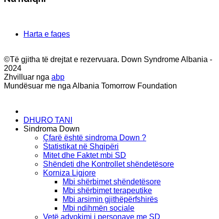
Harta e faqes
©Të gjitha të drejtat e rezervuara. Down Syndrome Albania -
2024
Zhvilluar nga
abp
Mundësuar me nga Albania Tomorrow Foundation
DHURO TANI
Sindroma Down
Çfarë është sindroma Down ?
Statistikat në Shqipëri
Mitet dhe Faktet mbi SD
Shëndeti dhe Kontrollet shëndetësore
Korniza Ligjore
Mbi shërbimet shëndetësore
Mbi shërbimet terapeutike
Mbi arsimin gjithëpërfshirës
Mbi ndihmën sociale
Vetë advokimi i personave me SD