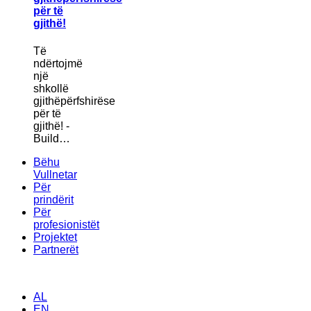
për të
gjithë!
Të
ndërtojmë
një
shkollë
gjithëpërfshirëse
për të
gjithë! -
Build…
Bëhu
Vullnetar
Për
prindërit
Për
profesionistët
Projektet
Partnerët
AL
EN