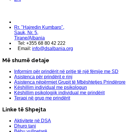
Rr. "Hajredin Kumbaro",
Sauk, Nr. 5,
Tirane/Albania
Tel: +355 68 80 42 222
Email:
info@dsalbania.org
Më shumë detaje
Informim për prindërit në pritje të një fëmije me SD
Asistenca për prindërit e rinj
Asistenca nëpërmjet Grupit të Mbështetjes Prindërore
Këshillim individual me psikologun
Këshillim psikologjik individual me prindërit
Terapi në grup me prindërit
Linke të Shpejta
Aktivitete në DSA
Dhuro tani
Bëhu vullnetarë