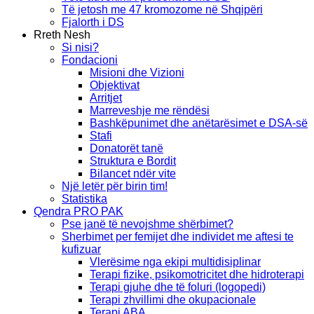
Të jetosh me 47 kromozome në Shqipëri
Fjalorth i DS
Rreth Nesh
Si nisi?
Fondacioni
Misioni dhe Vizioni
Objektivat
Arritjet
Marreveshje me rëndësi
Bashkëpunimet dhe anëtarësimet e DSA-së
Stafi
Donatorët tanë
Struktura e Bordit
Bilancet ndër vite
Një letër për birin tim!
Statistika
Qendra PRO PAK
Pse janë të nevojshme shërbimet?
Sherbimet per femijet dhe individet me aftesi te
kufizuar
Vlerësime nga ekipi multidisiplinar
Terapi fizike, psikomotricitet dhe hidroterapi
Terapi gjuhe dhe të foluri (logopedi)
Terapi zhvillimi dhe okupacionale
Terapi ABA