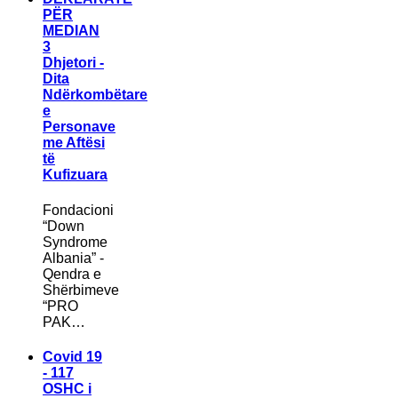
PËR
MEDIAN
3
Dhjetori -
Dita
Ndërkombëtare
e
Personave
me Aftësi
të
Kufizuara
Fondacioni
“Down
Syndrome
Albania” -
Qendra e
Shërbimeve
“PRO
PAK…
Covid 19
- 117
OSHC i