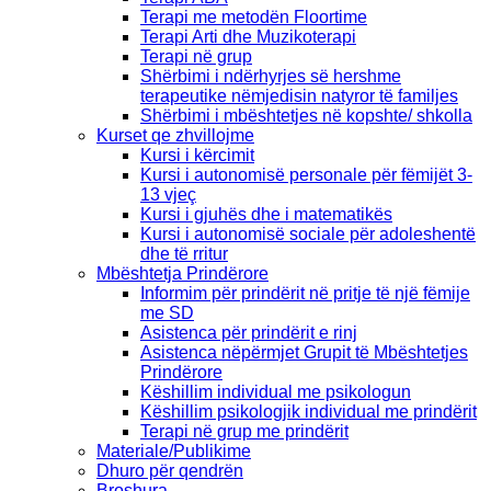
Terapi me metodën Floortime
Terapi Arti dhe Muzikoterapi
Terapi në grup
Shërbimi i ndërhyrjes së hershme
terapeutike nëmjedisin natyror të familjes
Shërbimi i mbështetjes në kopshte/ shkolla
Kurset qe zhvillojme
Kursi i kërcimit
Kursi i autonomisë personale për fëmijët 3-
13 vjeç
Kursi i gjuhës dhe i matematikës
Kursi i autonomisë sociale për adoleshentë
dhe të rritur
Mbështetja Prindërore
Informim për prindërit në pritje të një fëmije
me SD
Asistenca për prindërit e rinj
Asistenca nëpërmjet Grupit të Mbështetjes
Prindërore
Këshillim individual me psikologun
Këshillim psikologjik individual me prindërit
Terapi në grup me prindërit
Materiale/Publikime
Dhuro për qendrën
Broshura