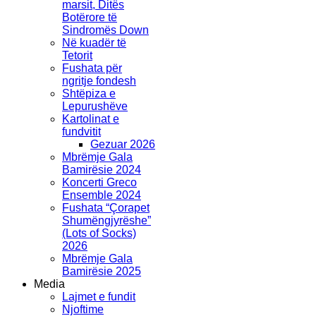
marsit, Ditës
Botërore të
Sindromës Down
Në kuadër të
Tetorit
Fushata për
ngritje fondesh
Shtëpiza e
Lepurushëve
Kartolinat e
fundvitit
Gezuar 2026
Mbrëmje Gala
Bamirësie 2024
Koncerti Greco
Ensemble 2024
Fushata “Çorapet
Shumëngjyrëshe”
(Lots of Socks)
2026
Mbrëmje Gala
Bamirësie 2025
Media
Lajmet e fundit
Njoftime