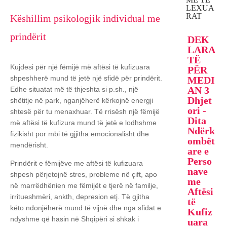
LEXUA
RAT
Këshillim psikologjik individual me
prindërit
DEK
LARA
TË
Kujdesi për një fëmijë më aftësi të kufizuara
PËR
shpeshherë mund të jetë një sfidë për prindërit.
MEDI
AN 3
Edhe situatat më të thjeshta si p.sh., një
Dhjet
shëtitje në park, nganjëherë kërkojnë energji
ori -
shtesë për tu menaxhuar. Të rrisësh një fëmijë
Dita
më aftësi të kufizura mund të jetë e lodhshme
Ndërk
fizikisht por mbi të gjjitha emocionalisht dhe
ombët
mendërisht.
are e
Perso
Prindërit e fëmijëve me aftësi të kufizuara
nave
shpesh përjetojnë stres, probleme në çift, apo
me
në marrëdhënien me fëmijët e tjerë në familje,
Aftësi
irritueshmëri, ankth, depresion etj. Të gjitha
të
këto ndonjëherë mund të vijnë dhe nga sfidat e
Kufiz
ndyshme që hasin në Shqipëri si shkak i
uara