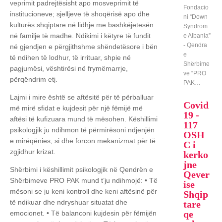
veprimit padrejtësisht apo mosveprimit të
Fondacio
institucioneve; sjelljeve të shoqërisë apo dhe
ni “Down
kulturës shqiptare në lidhje me bashkëjetesën
Syndrom
në familje të madhe. Ndikimi i këtyre të fundit
e Albania”
- Qendra
në gjendjen e përgjithshme shëndetësore i bën
e
të ndihen të lodhur, të irrituar, shpie në
Shërbime
pagjumësi, vështirësi në frymëmarrje,
ve “PRO
përqëndrim etj.
PAK…
Lajmi i mire është se aftësitë për të përballuar
Covid
më mirë sfidat e kujdesit për një fëmijë më
19 -
aftësi të kufizuara mund të mësohen. Këshillimi
117
psikologjik ju ndihmon të përmirësoni ndjenjën
OSH
e mirëqënies, si dhe forcon mekanizmat për të
C i
zgjidhur krizat.
kerko
jne
Shërbimi i këshillimit psikologjik në Qendrën e
Qever
Shërbimeve PRO PAK mund t’ju ndihmojë:
• Të
ise
mësoni se ju keni kontroll dhe keni aftësinë për
Shqip
të ndikuar dhe ndryshuar situatat dhe
tare
qe
emocionet.
• Të balanconi kujdesin për fëmijën