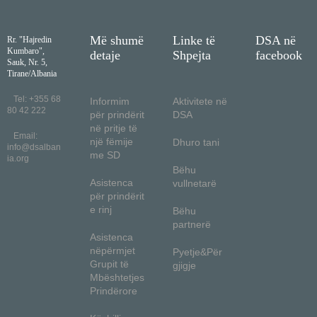
Më shumë
Linke të
DSA në
Rr. "Hajredin
Kumbaro",
detaje
Shpejta
facebook
Sauk, Nr. 5,
Tirane/Albania
Tel: +355 68
Informim
Aktivitete në
80 42 222
për prindërit
DSA
në pritje të
Email:
një fëmije
Dhuro tani
info@dsalban
me SD
ia.org
Bëhu
Asistenca
vullnetarë
për prindërit
e rinj
Bëhu
partnerë
Asistenca
nëpërmjet
Pyetje&Për
Grupit të
gjigje
Mbështetjes
Prindërore