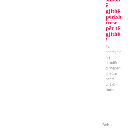
ë
gjithë
përfsh
irëse
për të
gjithë
!
Të
ndërtojmë
një
shkollë
gjithëpërf
shirëse
për të
gjithë! -
Build…
Bëhu