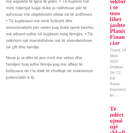
sektor
me aspekte të tjera të jetës.
• Të kuptoni më
i te
mirë ndjenjat tuaja duke ju ndihmuar për të
mos
adresuar më objektivisht sfidat në të ardhmen.
lihet
• Të kujdeseni më mirë fizikisht dhe
jashte
emocionalisht për veten tuaj duke qenë kështu
Planit
më eficent edhe në kujdesin ndaj fëmijës.
• Të
Finan
ndërtoni një marrëdhënie më të shëndetshme
ciar
në çift dhe familje.
Tiranë, 24
Mars
Nese ju ia dilni të jeni mirë me veten dhe
2020
familjen tuaj edhe fëmija juaj me aftësi të
Drejtuar:
kufizuara do t’ia dalë të zhvillojë në maksimum
SH.T.Z.
potencialin e tij.
Edi
Rama,
Kryeminis
tër …
Të
ndërt
ojmë
një
shkoll