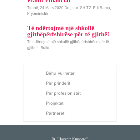
Planit Financiar
Tiranë, 24 Mars 2020 Drejtuar: SH.T.Z. Edi Rama,
Kryeministër …
Të ndërtojmë një shkollë
gjithëpërfshirëse për të gjithë!
Të ndërtojmë një shkollë gjithëpërfshirëse për të
gjithë! - Build…
Bëhu Vullnetar
Për prindërit
Për profesionistët
Projektet
Partnerët
Rr. "Hajredin Kumbaro",