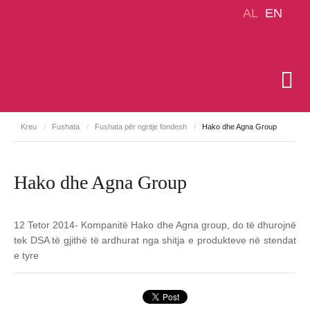
AL
EN
Kreu
/
Fushata
/
Fushata për ngritje fondesh
/
Hako dhe Agna Group
Hako dhe Agna Group
12 Tetor 2014- Kompanitë Hako dhe Agna group, do të dhurojnë
tek DSA të gjithë të ardhurat nga shitja e produkteve në stendat
e tyre